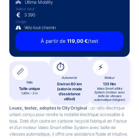
Ultima Mobility
Valeur neuf
3 390
Usage
Vélo tout chemin
À partir de
119,00
€
/test
⏱️
⚡
📏
Autonomie
Moteur
Taille
Environ 80 km
135 Nm
Taille unique
(selon le mode
Valeo Smart eBike
System (moteur avec
1,40m – 2 m
d’assistance
boîte de vitesses
utilisé)
automatique intégrée)
Louez, testez, adoptez le City Original
:
un vélo électrique
urbain conçu pour rendre la mobilité électrique accessible à
tous.
Doté d’un cadre en carbone recyclé fabriqué en France
et d’un moteur Valeo Smart eBike System avec boîte de
vitesses automatique, il offre une assistance fluide et intuitive.