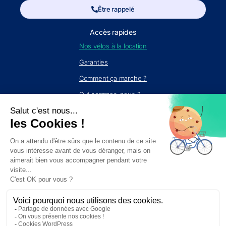
Être rappelé
Accès rapides
Nos vélos à la location
Garanties
Comment ça marche ?
Qui sommes-nous ?
Le blog du vélo
Nous contacter
Par mail :
contact@helloc.fr
Par SMS/Whatsapp :
+33(0) 6 70 00 00 56
Par voie postale : 254 Rue Vendôme, 69003 Lyon