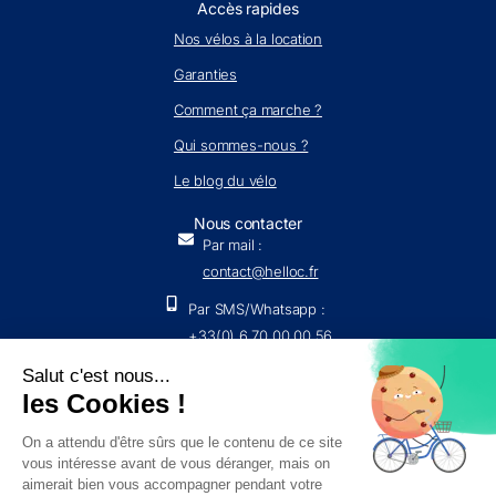
Accès rapides
Nos vélos à la location
Garanties
Comment ça marche ?
Qui sommes-nous ?
Le blog du vélo
Nous contacter
Par mail :
contact@helloc.fr
Par SMS/Whatsapp :
+33(0) 6 70 00 00 56
Par voie postale : 254 Rue Vendôme, 69003 Lyon
Nous écrire