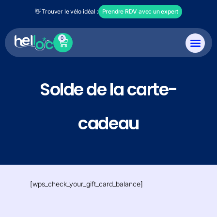
👋 Trouver le vélo idéal :
Prendre RDV avec un expert
0
Solde de la carte-
cadeau
[wps_check_your_gift_card_balance]