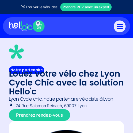
👋 Trouver le vélo idéal :
Prendre RDV avec un expert
0
Notre partenaire
Louez votre vélo chez Lyon
Cycle Chic avec la solution
Hello'c
Lyon Cycle chic, notre partenaire vélociste à Lyon
74 Rue Salomon Reinach, 69007 Lyon
Prendrez rendez-vous