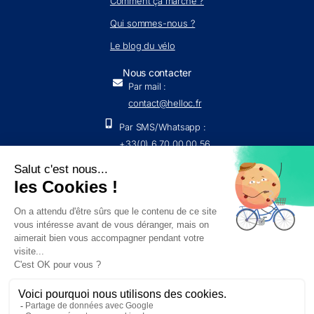
Comment ça marche ?
Qui sommes-nous ?
Le blog du vélo
Nous contacter
Par mail :
contact@helloc.fr
Par SMS/Whatsapp :
+33(0) 6 70 00 00 56
Par voie postale : 254 Rue Vendôme, 69003 Lyon
Nous écrire
© 2025 Hello
*
c par
Cin&quanon
💚